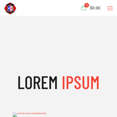
0
$0.00
LOREM
IPSUM