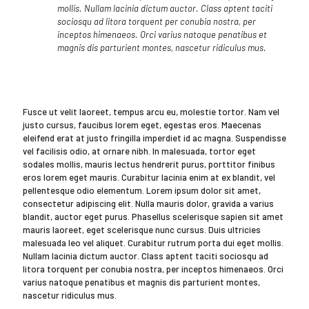
mollis. Nullam lacinia dictum auctor. Class aptent taciti
sociosqu ad litora torquent per conubia nostra, per
inceptos himenaeos. Orci varius natoque penatibus et
magnis dis parturient montes, nascetur ridiculus mus.
Fusce ut velit laoreet, tempus arcu eu, molestie tortor. Nam vel
justo cursus, faucibus lorem eget, egestas eros. Maecenas
eleifend erat at justo fringilla imperdiet id ac magna. Suspendisse
vel facilisis odio, at ornare nibh. In malesuada, tortor eget
sodales mollis, mauris lectus hendrerit purus, porttitor finibus
eros lorem eget mauris. Curabitur lacinia enim at ex blandit, vel
pellentesque odio elementum. Lorem ipsum dolor sit amet,
consectetur adipiscing elit. Nulla mauris dolor, gravida a varius
blandit, auctor eget purus. Phasellus scelerisque sapien sit amet
mauris laoreet, eget scelerisque nunc cursus. Duis ultricies
malesuada leo vel aliquet. Curabitur rutrum porta dui eget mollis.
Nullam lacinia dictum auctor. Class aptent taciti sociosqu ad
litora torquent per conubia nostra, per inceptos himenaeos. Orci
varius natoque penatibus et magnis dis parturient montes,
nascetur ridiculus mus.